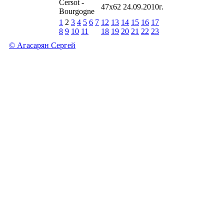
Cersot -
47х62 24.09.2010г.
Bourgogne
1
2
3
4
5
6
7
12
13
14
15
16
17
8
9
10
11
18
19
20
21
22
23
© Агасарян Сергей